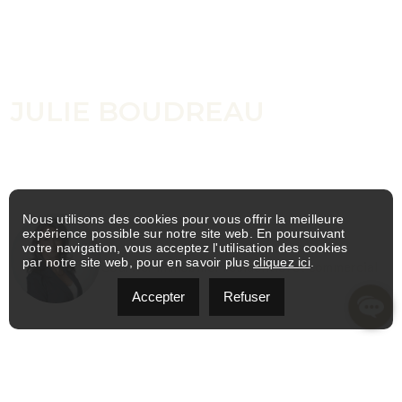
CONTACTEZ-MOI
JULIE BOUDREAU
Vous souhaitez acheter, vendre ou investir ? Vous avez
simplement quelques questions ? N’hésitez pas à me les poser
! Je suis là pour vous aider.
Nous utilisons des cookies pour vous offrir la meilleure
expérience possible sur notre site web. En poursuivant
JULIE BOUDREAU
votre navigation, vous acceptez l'utilisation des cookies
par notre site web, pour en savoir plus
cliquez ici
.
Courtier immobilier résidentiel et commercial
Accepter
Refuser
INFORMEZ-VOUS MAINTENANT