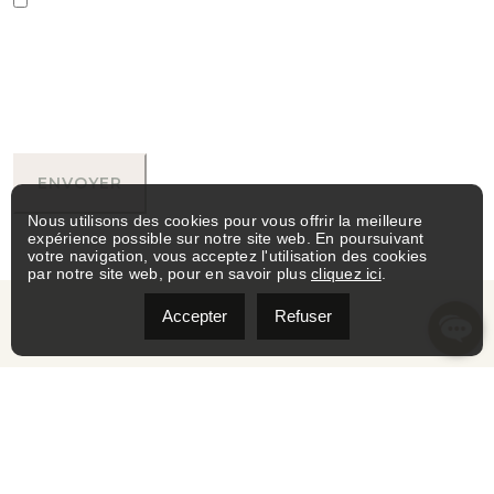
J'accepte de recevoir des appels et des SMS de marketing et de
service client de la part de Julie Boudreau. Le consentement n'est pas une
condition d'achat. Des frais de messagerie/données peuvent s'appliquer.
La fréquence des messages varie. Répondez STOP pour vous
désabonner.
Politique de confidentialité et Conditions d'utilisation
Nous utilisons des cookies pour vous offrir la meilleure
expérience possible sur notre site web. En poursuivant
votre navigation, vous acceptez l'utilisation des cookies
par notre site web, pour en savoir plus
cliquez ici
.
Accepter
Refuser
CONTACTEZ-MOI
418-454-0221
418-682-7000