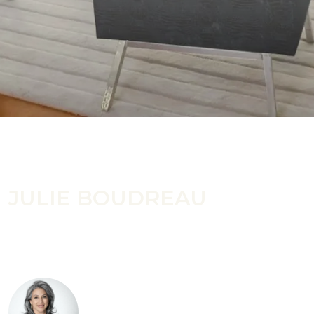
CONTACTEZ-MOI
JULIE BOUDREAU
Vous souhaitez acheter, vendre ou investir ? Vous avez
simplement quelques questions ? N’hésitez pas à me les poser
! Je suis là pour vous aider.
JULIE BOUDREAU