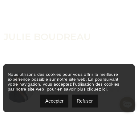
CONTACTEZ-MOI
JULIE BOUDREAU
Vous souhaitez acheter, vendre ou investir ? Vous avez
simplement quelques questions ? N’hésitez pas à me les poser
! Je suis là pour vous aider.
Nous utilisons des cookies pour vous offrir la meilleure
expérience possible sur notre site web. En poursuivant
JULIE BOUDREAU
votre navigation, vous acceptez l'utilisation des cookies
par notre site web, pour en savoir plus
cliquez ici
.
Courtier immobilier résidentiel et commercial
Accepter
Refuser
INFORMEZ-VOUS MAINTENANT