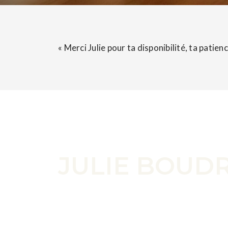
« Merci Julie pour ta disponibilité, ta patie
CONTACTEZ-MOI
JULIE BOUD
Vous souhaitez acheter, vendre ou investir 
simplement quelques questions ? N’hésitez 
poser ! Je suis là pour vous aider.