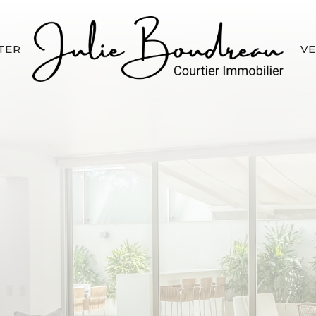
TER
V