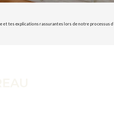
nce et tes explications rassurantes lors de notre processus d
INFORMEZ-VOUS M
REAU
? Vous avez
pas à me les