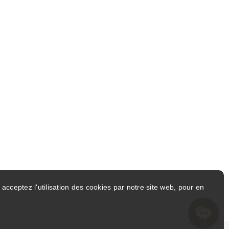
et des SMS de marketing et de service client de la part de
t pas une condition d'achat. Des frais de
quer. La fréquence des messages varie. Répondez STOP
confidentialité et Conditions d'utilisation
acceptez l'utilisation des cookies par notre site web, pour en