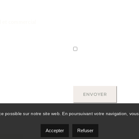
l et commercial
J'accepte de recevoir des appels 
Julie Boudreau. Le consentement n'es
messagerie/données peuvent s'appli
pour vous désabonner.
Politique de 
ce possible sur notre site web. En poursuivant votre navigation, vous 
Accepter
Refuser