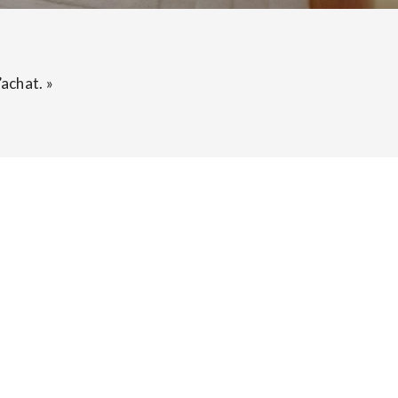
’achat. »
AINTENANT